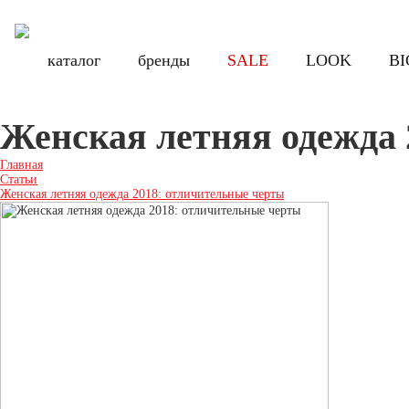
Бесплатная доставка по России при заказе от 8000 руб., по Санкт-Петербу
Бесплатная доставка по России при з
каталог
каталог
бренды
бренды
SALE
SALE
LOOK
LOOK
BI
BI
Женская летняя одежда 
Главная
Статьи
Женская летняя одежда 2018: отличительные черты