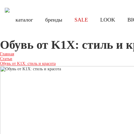
Бесплатная доставка по России при заказе от 8000 руб., по Санкт-Петербу
Бесплатная доставка по России при з
каталог
каталог
бренды
бренды
SALE
SALE
LOOK
LOOK
BI
BI
Обувь от K1X: стиль и к
Главная
Статьи
Обувь от K1X: стиль и красота