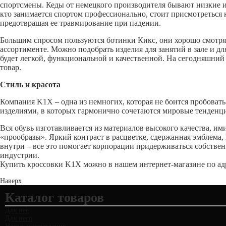
спортсмены. Кеды от немецкого производителя бывают низкие и
кто занимается спортом профессионально, стоит присмотреться
предотвращая ее травмирование при падении.
Большим спросом пользуются ботинки Кикс, они хорошо смотр
ассортименте. Можно подобрать изделия для занятий в зале и д
будет легкой, функциональной и качественной. На сегодняшний
товар.
Стиль и красота
Компания
K
1
X
– одна из немногих, которая не боится пробова
изделиями, в которых гармонично сочетаются мировые тенденц
Вся обувь изготавливается из материалов высокого качества, и
«прообразы». Яркий контраст в расцветке, сдержанная эмблема
внутри – все это помогает корпорации придерживаться собстве
индустрии.
Купить кроссовки
K
1
X
можно в нашем интернет-магазине по а
Наверх
Каталог товаров
Для неё
Для него