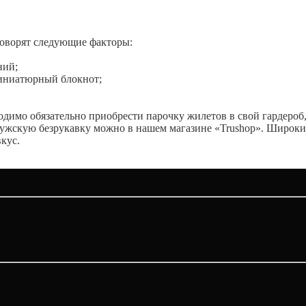
говорят следующие факторы:
ний;
миниатюрный блокнот;
бходимо обязательно приобрести парочку жилетов в свой гардеро
мужскую безрукавку можно в нашем магазине «
Trushop
». Широки
кус.