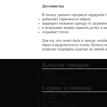
Достоинства
В пользу данного предмета гардероба 
добавляет серьезности образу;
защищает нижнюю одежду от загрязне
в безрукавке можно хранить ручку и 
сохраняет тепло.
Для тех, кто хочет быть в тренде, нео
образ и выделиться из толпы. Купить 
позволят подобрать изделие на любой в
Каталог товаров
Для неё
Для него
Новые поступления
Скидки и акции
Сервис и помощь
Как сделать заказ
Доставка
Способы оплаты
Блог о молодежной моде