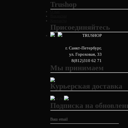
Trushop
О нас
Вакансии
Контакты
Присоединяйтесь
TRUSHOP
г. Санкт-Петербург
,
ул. Гороховая, 33
8(812)310 62 71
Мы принимаем
Курьерская доставка
< />
Подписка на обновлен