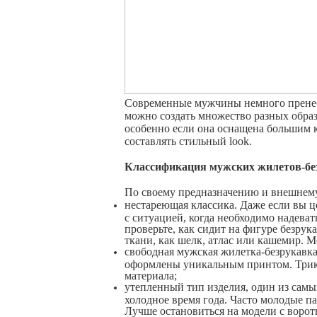
Современные мужчины немного пренебре
можно создать множество разных образ
особенно если она оснащена большим к
составлять стильный
look
.
Классификация мужских жилетов-бе
По своему предназначению и внешнему
нестареющая классика. Даже если вы ц
с ситуацией, когда необходимо надева
проверьте, как сидит на фигуре безрук
ткани, как шелк, атлас или кашемир. М
свободная мужская жилетка-безрукавка
оформлены уникальным принтом. Трико
материала;
утепленный тип изделия, один из самы
холодное время года. Часто молодые па
Лучше остановиться на модели с ворот