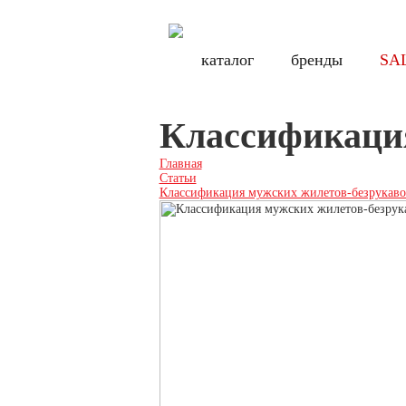
Бесплатная доставка по России при заказе от 8000 руб., по Санкт-Петербу
Бесплатн
каталог
каталог
бренды
бренды
SA
SA
Классификация
Главная
Статьи
Классификация мужских жилетов-безрукаво