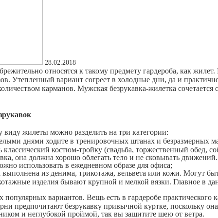
28.02.2018
жительно относятся к такому предмету гардероба, как жилет. 
ов. Утепленный вариант согреет в холодные дни, да и практично
оличеством карманов. Мужская безрукавка-жилетка сочетается с
зрукавок
 виду жилеты можно разделить на три категории:
елыми днями ходите в тренировочных штанах и безразмерных ма
ть классический костюм-тройку (свадьба, торжественный обед, с
авка, она должна хорошо облегать тело и не сковывать движений
ожно использовать в ежедневном образе для офиса;
 выполнена из денима, трикотажа, вельвета или кожи. Могут быт
тажные изделия бывают крупной и мелкой вязки. Главное в дан
х популярных вариантов. Вещь есть в гардеробе практического 
рни предпочитают безрукавку привычной куртке, поскольку она 
ником и неглубокой проймой, так вы защитите шею от ветра.