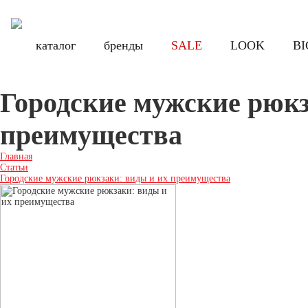
Бесплатная доставка по России при заказе от 8000 руб., по Санкт-Петербу
Бесплатная доставка по России при з
каталог
каталог
бренды
бренды
SALE
SALE
LOOK
LOOK
BI
BI
Городские мужские рюкз
преимущества
Главная
Статьи
Городские мужские рюкзаки: виды и их преимущества