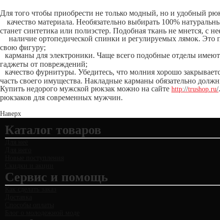
Для того чтобы приобрести не только модный, но и удобный рю
качество материала. Необязательно выбирать 100% натуральны
станет синтетика или полиэстер. Подобная ткань не мнется, с не
наличие ортопедической спинки и регулируемых лямок. Это п
свою фигуру;
карманы для электроники. Чаще всего подобные отделы имеют
гаджеты от повреждений;
качество фурнитуры. Убедитесь, что молния хорошо закрывается
часть своего имущества. Накладные карманы обязательно долж
Купить недорого мужской рюкзак можно на сайте
http
://
trushop
.
ru
/
рюкзаков для современных мужчин.
Наверх
Каталог товаров
Для неё
Для него
Новые поступления
Скидки и акции
Сервис и помощь
Как сделать заказ
Доставка
Способы оплаты
Блог о молодежной моде