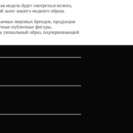
я модель будет смотреться нелепо,
й залог вашего модного образа.
ваемых мировых брендов, продукция
естные публичные фигуры.
ать уникальный образ, подчеркивающий