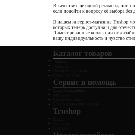
В качестве еще одной рекомендации по
если подойти к вопросу её выбора без
В нашем интернет-магазине
Trushop
мо
которых теперь доступна и для отече
Лимитированные коллекции от дизайнер
вашу индивидуальность и чувство стил
Каталог товаров
Для неё
Для него
Новые поступления
Скидки и акции
Сервис и помощь
Как сделать заказ
Доставка
Способы оплаты
Блог о молодежной моде
Trushop
О нас
Вакансии
Контакты