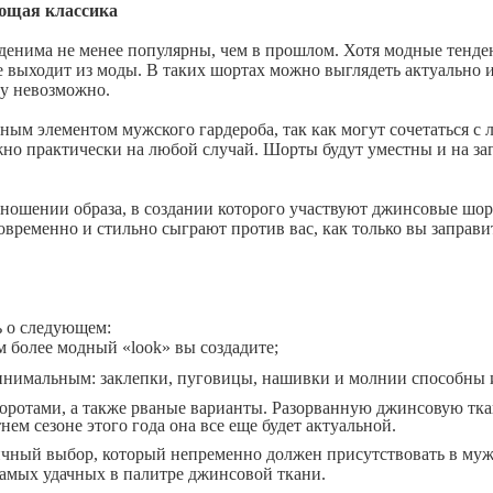
ющая классика
о денима не менее популярны, чем в прошлом. Хотя модные тен
е выходит из моды. В таких шортах можно выглядеть актуально и
ту невозможно.
ым элементом мужского гардероба, так как могут сочетаться с 
ожно практически на любой случай. Шорты будут уместны и на за
ношении образа, в создании которого участвуют джинсовые шорт
овременно и стильно сыграют против вас, как только вы заправи
 о следующем:
ем более модный «
look
» вы создадите;
нимальным: заклепки, пуговицы, нашивки и молнии способны 
воротами, а также рваные варианты. Разорванную джинсовую тка
нем сезоне этого года она все еще будет актуальной.
чный выбор, который непременно должен присутствовать в мужс
самых удачных в палитре джинсовой ткани.