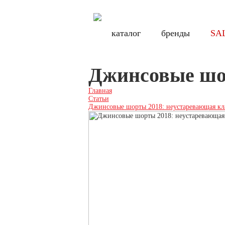
Бесплатная доставка по России при заказе от 8000 руб., по Санкт-Петербу
Бесплатн
каталог
каталог
бренды
бренды
SA
SA
Джинсовые шор
Главная
Статьи
Джинсовые шорты 2018: неустаревающая кл