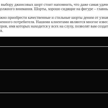
 выбору джинсовых шорт стоит напомнить, что даже самая удачна
 должного внимания. Шорты, хорошо сидящие на фигуре – главны
жно приобрести качественные и стильные шорты деним от узна
ственного потребителя. Нашими клиентами являются многие изв
ов, имя которых находится у всех на слуху, позволят вам созд
я.