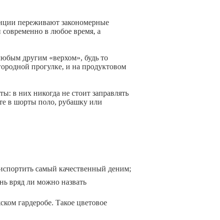
денции переживают закономерные
 современно в любое время, а
любым другим «верхом», будь то
городной прогулке, и на продуктовом
ы: в них никогда не стоит заправлять
те в шорты поло, рубашку или
испортить самый качественный деним;
нь вряд ли можно назвать
ком гардеробе. Такое цветовое