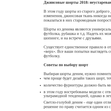
Джинсовые шорты 2018: неустарева
В этом году шорты из старого доброг
изменения, джинсовая ткань никогда н
показаться в них старомодным попрос
Шорты из денима являются универсальн
футболка, рубашка и т.д. Надеть их м
шопинге, и на встрече с друзьями.
Существует единственное правило в от
«верх». Все ваши попытки выглядеть с
футболку.
Советы по выбору шорт
Выбирая шорты деним, нужно помнить
чем проще будет дизайн таких шорт, т
количество фурнитуры должно быть ми
в этом году востребованы модели с от
ультрамодной тенденцией, однако в лет
Светло-голубой деним – еще один отли
решение по праву считается одним из 