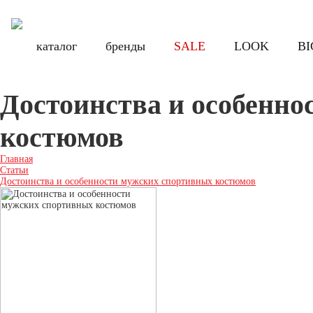
Бесплатная доставка по России при заказе от 8000 руб., по Санкт-Петербу
Бесплатная доставка по России при з
каталог
каталог
бренды
бренды
SALE
SALE
LOOK
LOOK
BI
BI
Достоинства и особенно
костюмов
Главная
Статьи
Достоинства и особенности мужских спортивных костюмов