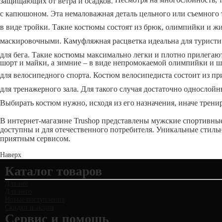
защищающих от ветра и осадков.
с капюшоном. Эта немаловажная деталь цельного или съемного т
в виде тройки. Такие костюмы состоят из брюк, олимпийки и жи
маскировочными. Камуфляжная расцветка идеальна для туристич
для бега. Такие костюмы максимально легки и плотно прилегают
шорт и майки, а зимние – в виде непромокаемой олимпийки и ш
для велосипедного спорта. Костюм велосипедиста состоит из п
для тренажерного зала. Для такого случая достаточно однослой
Выбирать костюм нужно, исходя из его назначения, иначе трен
В интернет-магазине
Trushop
представлены мужские спортивные
доступны и для отечественного потребителя. Уникальные стиль
приятным сервисом.
Наверх
Каталог товаров
Для неё
Для него
Новые поступления
Скидки и акции
Сервис и помощь