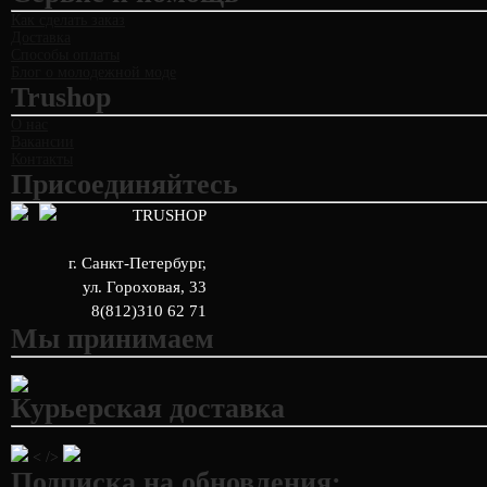
Как сделать заказ
Доставка
Способы оплаты
Блог о молодежной моде
Trushop
О нас
Вакансии
Контакты
Присоединяйтесь
TRUSHOP
г. Санкт-Петербург
,
ул. Гороховая, 33
8(812)310 62 71
Мы принимаем
Курьерская доставка
< />
Подписка на обновления: