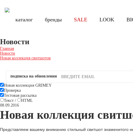
Бесплатная доставка по России при заказе от 8000 руб., по Санкт-Петербу
Бесплатная доставка по России при з
каталог
каталог
бренды
бренды
SALE
SALE
LOOK
LOOK
BI
BI
Новости
Главная
Новости
Новая коллекция свитшотов
подписка на обновления
Новая коллекция GRIMEY
Проверка
Тестовая рассылка
Текст
/
HTML
08.09.2016
Новая коллекция свитш
Представляем вашему вниманию стильный свитшот знаменитого н