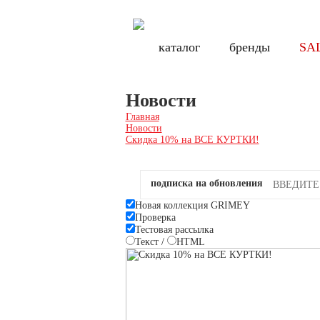
Бесплатная доставка по России при заказе от 8000 руб., по Санкт-Петербу
Бесплатн
каталог
каталог
бренды
бренды
SA
SA
Новости
Главная
Новости
Скидка 10% на ВСЕ КУРТКИ!
подписка на обновления
Новая коллекция GRIMEY
Проверка
Тестовая рассылка
Текст
/
HTML