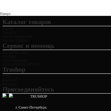
Наверх
Каталог товаров
Для неё
Для него
Новые поступления
Скидки и акции
Сервис и помощь
Как сделать заказ
Доставка
Способы оплаты
Блог о молодежной моде
Trushop
О нас
Вакансии
Контакты
Присоединяйтесь
TRUSHOP
г. Санкт-Петербург
,