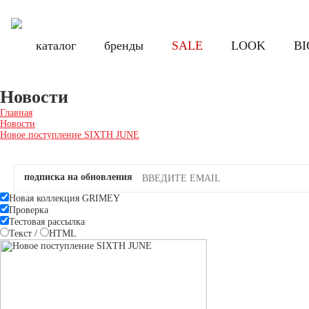
Бесплатная доставка по России при заказе от 8000 руб., по Санкт-Петербу
Бесплатная доставка по России при з
каталог
каталог
бренды
бренды
SALE
SALE
LOOK
LOOK
BI
BI
Новости
Главная
Новости
Новое поступление SIXTH JUNE
подписка на обновления
Новая коллекция GRIMEY
Проверка
Тестовая рассылка
Текст
/
HTML