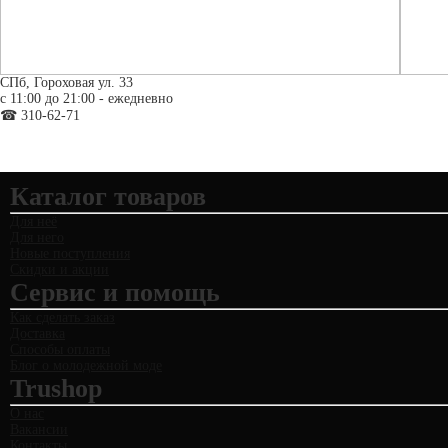
СПб, Гороховая ул. 33
c 11:00 до 21:00 - ежедневно
☎ 310-62-71
Каталог товаров
Для неё
Для него
Новые поступления
Скидки и акции
Сервис и помощь
Как сделать заказ
Доставка
Способы оплаты
Блог о молодежной моде
Trushop
О нас
Вакансии
Контакты