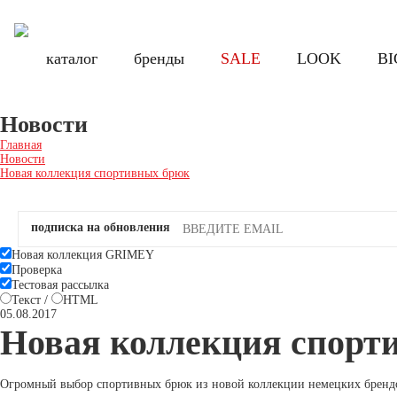
Бесплатная доставка по России при заказе от 8000 руб., по Санкт-Петербу
Бесплатная доставка по России при з
каталог
каталог
бренды
бренды
SALE
SALE
LOOK
LOOK
BI
BI
Новости
Главная
Новости
Новая коллекция спортивных брюк
подписка на обновления
Новая коллекция GRIMEY
Проверка
Тестовая рассылка
Текст
/
HTML
05.08.2017
Новая коллекция спорт
Огромный выбор спортивных брюк из новой коллекции немецких брендо