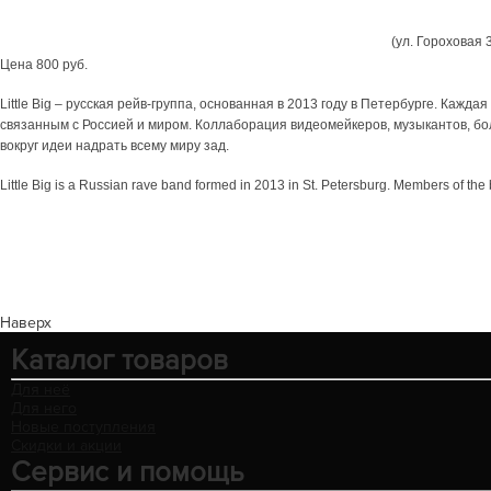
Билеты уже в продаже в магазине TruShop
(ул. Гороховая 3
Цена 800 руб.
Little Big – русская рейв-группа, основанная в 2013 году в Петербурге. Ка
связанным с Россией и миром. Коллаборация видеомейкеров, музыкантов, бо
вокруг идеи надрать всему миру зад.
Little Big is a Russian rave band formed in 2013 in St. Petersburg. Members of the
Наверх
Каталог товаров
Для неё
Для него
Новые поступления
Скидки и акции
Сервис и помощь