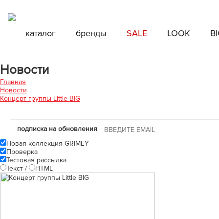
Бесплатная доставка по России при заказе от 8000 руб., по Санкт-П
Бесплатная доставка по России при за
каталог
каталог
бренды
бренды
SALE
SALE
LOOK
LOOK
BI
BI
Новости
Главная
Новости
Концерт группы Little BIG
подписка на обновления
Новая коллекция GRIMEY
Проверка
Тестовая рассылка
Текст
/
HTML