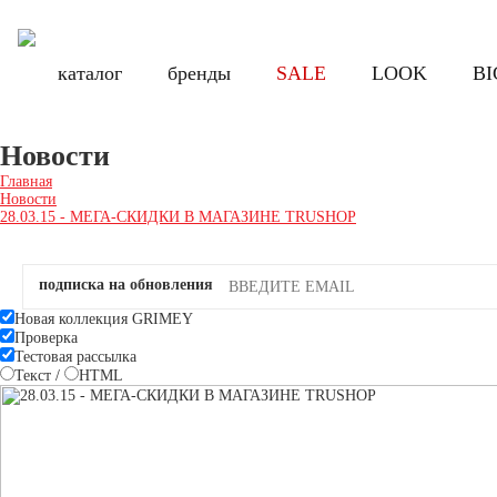
Бесплатная доставка по России при заказе от 8000 руб., по Санкт-Петербу
Бесплатная доставка по России при з
каталог
каталог
бренды
бренды
SALE
SALE
LOOK
LOOK
BI
BI
Новости
Главная
Новости
28.03.15 - МЕГА-СКИДКИ В МАГАЗИНЕ TRUSHOP
подписка на обновления
Новая коллекция GRIMEY
Проверка
Тестовая рассылка
Текст
/
HTML