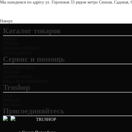
Мы находимся по адресу ул. Гороховая 33 рядом метро Сенная, Садовая, 
Наверх
Каталог товаров
Для неё
Для него
Новые поступления
Скидки и акции
Сервис и помощь
Как сделать заказ
Доставка
Способы оплаты
Блог о молодежной моде
Trushop
О нас
Вакансии
Контакты
Присоединяйтесь
TRUSHOP