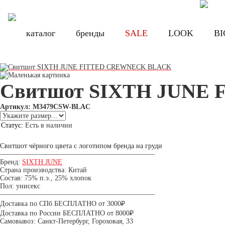
Бесплатная доставка по России при заказе от 8000 руб., по Санкт-Петербу
Бесплатная доставка по России при з
каталог
каталог
бренды
бренды
SALE
SALE
LOOK
LOOK
BI
BI
Свитшот SIXTH JUNE
Артикул: M3479CSW-BLAC
Статус:
Есть в наличии
2 680.00 руб.
Цена:
2 490 руб.
Свитшот чёрного цвета с логотипом бренда на груди
——————————————————————
Бренд:
SIXTH JUNE
Страна производства: Китай
Состав: 75% п.э., 25% хлопок
Пол: унисекс
——————————————————————
Доставка по СПб БЕСПЛАТНО от 3000₽
Доставка по России БЕСПЛАТНО от 8000₽
Самовывоз: Санкт-Петербург, Гороховая, 33