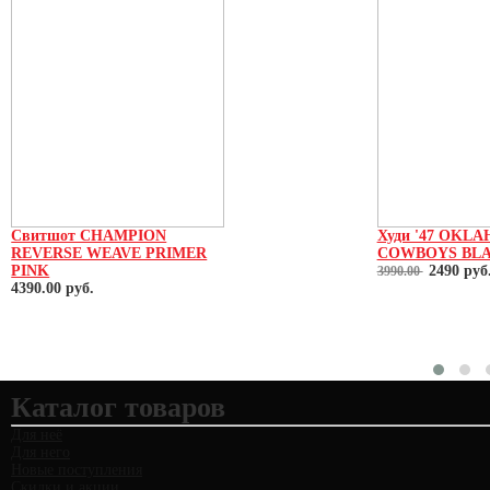
Свитшот CHAMPION
Худи '47 OKL
REVERSE WEAVE PRIMER
COWBOYS BL
PINK
2490
руб
3990.00
4390.00 руб.
Каталог товаров
Для неё
Для него
Новые поступления
Скидки и акции