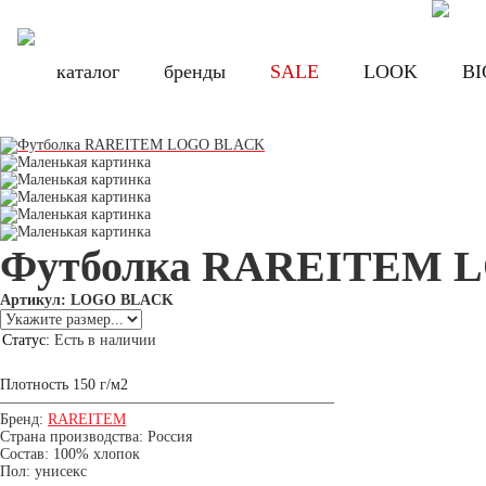
Бесплатная доставка по России при заказе от 8000 руб., по Санкт-Петербу
Бесплатная доставка по России при з
каталог
каталог
бренды
бренды
SALE
SALE
LOOK
LOOK
BI
BI
Футболка RAREITEM 
Артикул: LOGO BLACK
Статус:
Есть в наличии
2 490.00 руб.
Цена:
1 990 руб.
Плотность 150 г/м2
——————————————————————
Бренд:
RAREITEM
Страна производства: Россия
Состав: 100% хлопок
Пол: унисекс