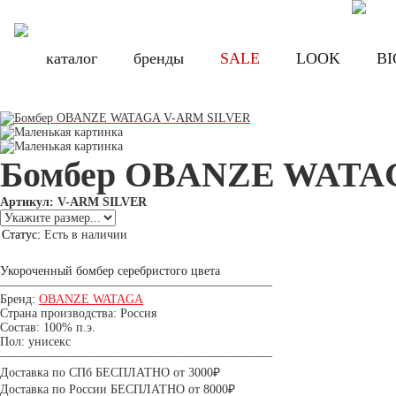
Бесплатная доставка по России при заказе от 8000 руб., по Санкт-Петербу
Бесплатная доставка по России при з
каталог
каталог
бренды
бренды
SALE
SALE
LOOK
LOOK
BI
BI
Бомбер OBANZE WATA
Артикул: V-ARM SILVER
Статус:
Есть в наличии
Цена:
8 390 руб.
Укороченный бомбер серебристого цвета
——————————————————————
Бренд:
OBANZE WATAGA
Страна производства: Россия
Состав: 100% п.э.
Пол: унисекс
——————————————————————
Доставка по СПб БЕСПЛАТНО от 3000₽
Доставка по России БЕСПЛАТНО от 8000₽