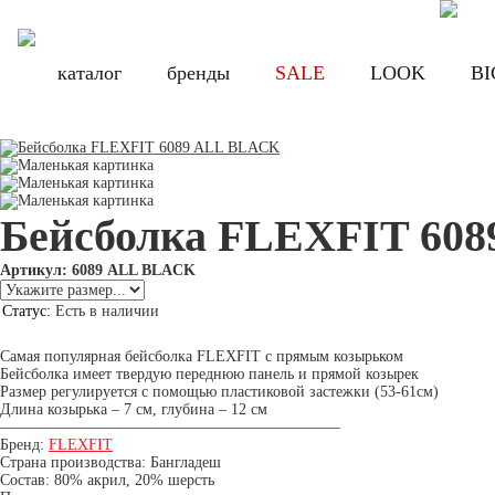
Бесплатная доставка по России при заказе от 8000 руб., по Санкт-Петербу
Бесплатная доставка по России при з
каталог
каталог
бренды
бренды
SALE
SALE
LOOK
LOOK
BI
BI
Бейсболка FLEXFIT 60
Артикул: 6089 ALL BLACK
Статус:
Есть в наличии
Цена:
2 390 руб.
Самая популярная бейсболка FLEXFIT с прямым козырьком
Бейсболка имеет твердую переднюю панель и прямой козырек
Размер регулируется с помощью пластиковой застежки (53-61см)
Длина козырька – 7 см, глубина – 12 см
——————————————————————
Бренд:
FLEXFIT
Страна производства: Бангладеш
Состав: 80% акрил, 20% шерсть